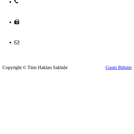
PERPA (0212) 320 65 26
MERKEZ (0212) 421 04 26
satis@mervesanteknoloji.com
Copyright © Tüm Hakları Saklıdır
Gusto Bilişim