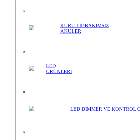
KURU TİP BAKIMSIZ
AKÜLER
MRW-NL-8/16-B/220
Ürün Kataloğu
Ürün Kataloğunu İndir
LED
Diğer Ürünlerimiz
ÜRÜNLERİ
İncele
İncele
LED DIMMER VE KONTROL 
MRW-4/1
İncele