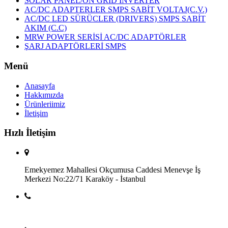
SOLAR PANEL/ON GRID INVERTER
AC/DC ADAPTERLER SMPS SABİT VOLTAJ(C.V.)
AC/DC LED SÜRÜCLER (DRIVERS) SMPS SABİT
AKIM (C.C)
MRW POWER SERİSİ AC/DC ADAPTÖRLER
ŞARJ ADAPTÖRLERİ SMPS
Menü
Anasayfa
Hakkımızda
Ürünleriimiz
İletişim
Hızlı İletişim
Emekyemez Mahallesi Okçumusa Caddesi Menevşe İş
Merkezi No:22/71 Karaköy - İstanbul
KARAKÖY (0212) 238 95 38 -36