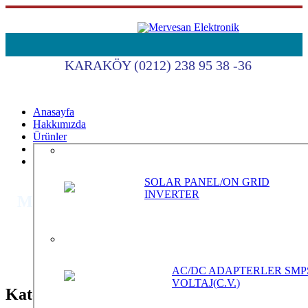
KARAKÖY (0212) 238 95 38 -36
Anasayfa
Hakkımızda
Ürünler
Katalog
İletişim
SOLAR PANEL/ON GRID
INVERTER
MRW-NL-8/16-B/220
Anasayfa
MRW-NL-8/16-B/220
AC/DC ADAPTERLER SMP
VOLTAJ(C.V.)
Kategoriler