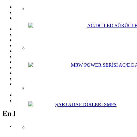
SOLAR PANEL/ON GRID INVERTER
AC/DC ADAPTERLER SMPS SABİT VOLTAJ(C.V.)
AC/DC LED SÜRÜCLER (DRIVERS) SMPS SABİT
AKIM (C.C)
AC/DC LED SÜRÜCLER
MRW POWER SERİSİ AC/DC ADAPTÖRLER
ŞARJ ADAPTÖRLERİ SMPS
AC/AC TRANSFORMATÖRLER
AYARLI GÜÇ KAYNAKLARI VE TEST CİHAZLARI
DC/AC POWER İNVERTERLER SMPS
DC/DC KONVERTERLER SMPS
KURU TİP BAKIMSIZ AKÜLER
MRW POWER SERİSİ AC/DC
LED ÜRÜNLERİ
LED DIMMER VE KONTROL CİHAZLARI
BNC KONNEKTÖR VE DC KABLOLAR
TAVAN (ALÇIPAN, GÖMME) VE KABİN
HOPARLÖRLERİ
VOLTAJ REGÜLATÖRLERİ
KESİNTİSİZ GÜÇ KAYNAKLARI / UPS
ŞARJ ADAPTÖRLERİ SMPS
En Popüler Ürünler